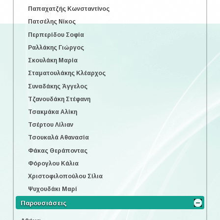
Παπαχατζής Κωνσταντίνος
Πατσέλης Νίκος
Περπερίδου Σοφία
Ραλλάκης Γιώργος
Σκουλάκη Μαρία
Σταματουλάκης Κλέαρχος
Συναδάκης Άγγελος
Τζανουδάκη Στέφανη
Τσακμάκα Αλίκη
Τσέρτου Λίλιαν
Τσουκαλά Αθανασία
Φάκας Θεράποντας
Φόρογλου Κάλια
Χριστοφιλοπούλου Σίλια
Ψυχουδάκι Μαρί
Παρουσιάσεις