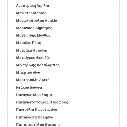
Λυμπεράκη Αιμιλία
Μανιάτης Μάριος
Μανωλοπούλου Αμαλία
Μαραγκός Δημήτρης
Ματθαιίδης Μάνθος
Μαριόλη Πέπη
Ματράκα Αριάδνη
Ματσίγκου Φιλοθέη
Μιχαηλίδης Χαράλαμπος
Μπέρτου Λίνα
Μυστηρούδη Αρετή
Ντάκου Ιωάννα
Παναγιωτίδου Σοφία
Παναγιωτόπουλος Θεόδωρος
Παντούλια Κωνσταντίνα
Παπακώττα Κατερίνα
Παπαποστόλου Θανάσης