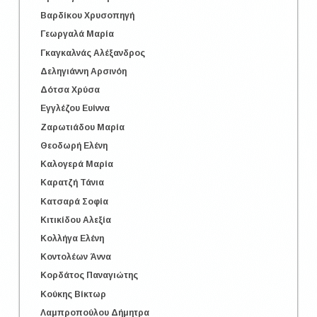
Βαρδίκου Χρυσοπηγή
Γεωργαλά Μαρία
Γκαγκαλνάς Αλέξανδρος
Δεληγιάννη Αρσινόη
Δότσα Χρύσα
Εγγλέζου Ευίννα
Ζαρωτιάδου Μαρία
Θεοδωρή Ελένη
Καλογερά Μαρία
Καρατζή Τάνια
Κατσαρά Σοφία
Κιτικίδου Αλεξία
Κολλήγα Ελένη
Κοντολέων Άννα
Κορδάτος Παναγιώτης
Κούκης Βίκτωρ
Λαμπροπούλου Δήμητρα