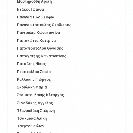
Μυστηρούδη Αρετή
Ντάκου Ιωάννα
Παναγιωτίδου Σοφία
Παναγιωτόπουλος Θεόδωρος
Παντούλια Κωνσταντίνα
Παπακώττα Κατερίνα
Παπαποστόλου Θανάσης
Παπαχατζής Κωνσταντίνος
Πατσέλης Νίκος
Περπερίδου Σοφία
Ραλλάκης Γιώργος
Σκουλάκη Μαρία
Σταματουλάκης Κλέαρχος
Συναδάκης Άγγελος
Τζανουδάκη Στέφανη
Τσακμάκα Αλίκη
Τσέρτου Λίλιαν