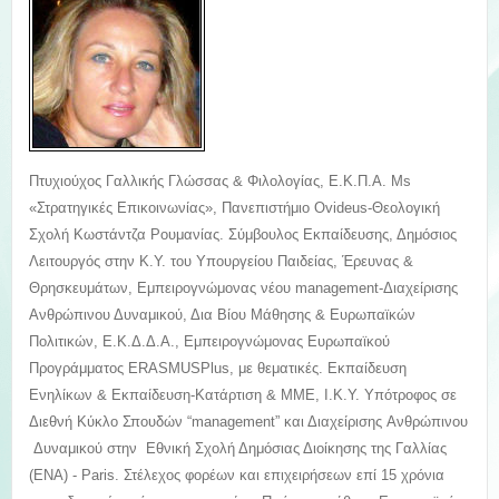
Πτυχιούχος Γαλλικής Γλώσσας & Φιλολογίας, Ε.Κ.Π.Α. Ms
«Στρατηγικές Επικοινωνίας», Πανεπιστήμιο Ovideus-Θεολογική
Σχολή Κωστάντζα Ρουμανίας. Σύμβουλος Εκπαίδευσης, Δημόσιος
Λειτουργός στην Κ.Υ. του Υπουργείου Παιδείας, Έρευνας &
Θρησκευμάτων, Εμπειρογνώμονας νέου management-Διαχείρισης
Ανθρώπινου Δυναμικού, Δια Βίου Μάθησης & Ευρωπαϊκών
Πολιτικών, Ε.Κ.Δ.Δ.Α., Εμπειρογνώμονας Ευρωπαϊκού
Προγράμματος ERASMUSPlus, με θεματικές. Εκπαίδευση
Ενηλίκων & Εκπαίδευση-Κατάρτιση & ΜΜΕ, Ι.Κ.Υ. Υπότροφος σε
Διεθνή Κύκλο Σπουδών “management” και Διαχείρισης Aνθρώπινου
Δυναμικού στην Εθνική Σχολή Δημόσιας Διοίκησης της Γαλλίας
(ΕΝΑ) - Paris. Στέλεχος φορέων και επιχειρήσεων επί 15 χρόνια