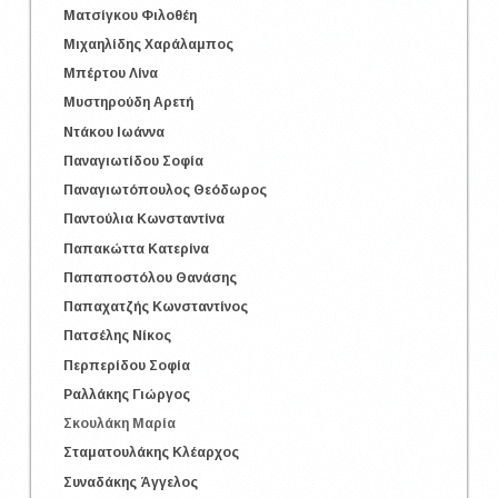
Ματσίγκου Φιλοθέη
Μιχαηλίδης Χαράλαμπος
Μπέρτου Λίνα
Μυστηρούδη Αρετή
Ντάκου Ιωάννα
Παναγιωτίδου Σοφία
Παναγιωτόπουλος Θεόδωρος
Παντούλια Κωνσταντίνα
Παπακώττα Κατερίνα
Παπαποστόλου Θανάσης
Παπαχατζής Κωνσταντίνος
Πατσέλης Νίκος
Περπερίδου Σοφία
Ραλλάκης Γιώργος
Σκουλάκη Μαρία
Σταματουλάκης Κλέαρχος
Συναδάκης Άγγελος