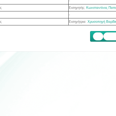
-
Εισηγητής:
Κωνσταντίνος Παπ
ς
-
Εισηγήτρια:
Χρυσοπηγή Βαρδί
ς
Επόμ