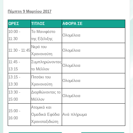
Πέμπτη 9 Μαρτίου 2017
ΩΡΕΣ
ΤΙΤΛΟΣ
ΑΦΟΡΑ ΣΕ
10:00 -
Το Μανιφέστο
Ολομέλεια
11:30
της Εξέλιξης
Νερό του
11:30 - 11:45
Ολομέλεια
Χρονοναύτη
11:45 -
Συμπληρώνοντας
Ολομέλεια
13:15
το Μέλλον
13:15 -
Πιτσάκι του
Ολομέλεια
13:30
Χρονοναύτη
13:30 -
Διορθώνοντας το
Ολομέλεια
15:00
Μέλλον
Ατομικά και
15:00 -
Ανά πλήρωμα
Ομαδικά Εφόδια
16:00
Χρονοταξιδιώτη