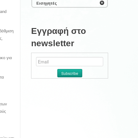
Εισηγητές
 and
Εγγραφή στο
αβάθμιση
ς,
newsletter
ρκο για
στα
ήτων
μούς