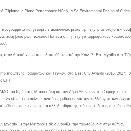
μό (Diploma in Piano Performance NCoA, MSc Enviromental Design of Cities
κά προγράμματα και γέφυρες επικοινωνίας μέσω της Τέχνης με στόχο την αν
 ανάπτυξη βιώσιμων πόλεων. Πιστεύει ότι ‘η Τέχνη απορροφά τους κραδασμού
ούς’.
ις στον Αστικό χώρο που υλοποιήθηκε από την Κοιν. Σ. Επ. Myrtillo στο ‘Πά
Camp της Στέγης Γραμμάτων και Τεχνών, στα Best City Awards (2016, 2017), 
ης ΕΡΤ.
NAMO του Ιδρύματος Μποδοσάκη και τον Δήμο Αθηναίων στο Σεράφειο. Το
am vs steam) προτείνει καινοτόμες μεθόδους για την καλλιέργεια των δεξιοτ
θητική μέθοδος επικοινωνίας και αλληλεπίδρασης ατόμων με διαφορετικούς ρυθ
συνεργασία με την Metropolis.dk συντονίζει την πρωτοβουλία στην Αθήνα,