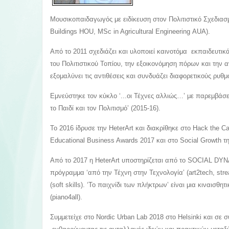
Μουσικοπαιδαγωγός με ειδίκευση στον Πολιτιστικό Σχεδιασ
Buildings HOU, MSc in Agricultural Engineering ΑUA).
Από το 2011 σχεδιάζει και υλοποιεί καινοτόμα εκπαιδευτι
του Πολιτιστικού Τοπίου, την εξοικονόμηση πόρων και την
εξομαλύνει τις αντιθέσεις και συνδυάζει διαφορετικούς ρυθμ
Εμνεύστηκε τον κύκλο ‘...οι Τέχνες αλλιώς…’ με παρεμβάσε
το Παιδί και τον Πολιτισμό’ (2015-16).
To 2016 ίδρυσε την ΗeterArt και διακρίθηκε στο Hack the 
Educational Business Awards 2017 και στο Social Growth τ
Από το 2017 η HeterArt υποστηρίζεται από το SOCIAL DY
πρόγραμμα ‘από την Τέχνη στην Τεχνολογία’ (art2tech, stre
(soft skills). ‘Το παιχνίδι των πλήκτρων’ είναι μια κιναισ
(piano4all).
Συμμετείχε στο Nordic Urban Lab 2018 στο Helsinki και σε 