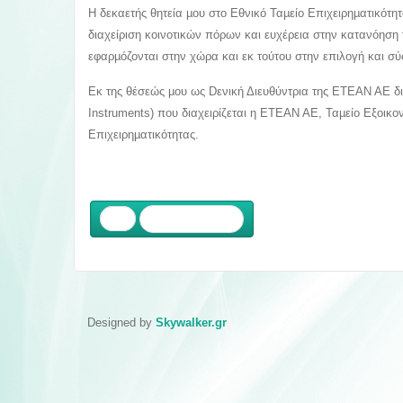
Η δεκαετής θητεία µου στο Εθνικό Ταµείο Επιχειρηµατικ
διαχείριση κοινοτικών πόρων και ευχέρεια στην κατανόη
εφαρµόζονται στην χώρα και εκ τούτου στην επιλογή και σ
Εκ της θέσεώς µου ως Dενική Διευθύντρια της ΕΤΕΑΝ ΑΕ δι
Instruments) που διαχειρίζεται η ΕΤΕΑΝ ΑΕ, Ταµείο Εξοικο
Επιχειρηµατικότητας.
Προηγούμενο
Designed by
Skywalker.gr