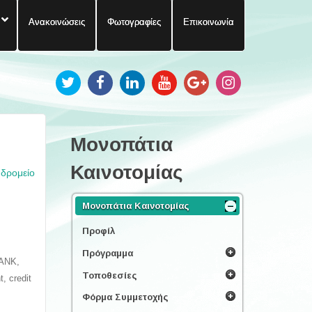
Ανακοινώσεις
Φωτογραφίες
Επικοινωνία
Μονοπάτια
Καινοτομίας
υδρομείο
Μονοπάτια Καινοτομίας
Προφίλ
Πρόγραμμα
BANK,
Τοποθεσίες
, credit
Φόρμα Συμμετοχής