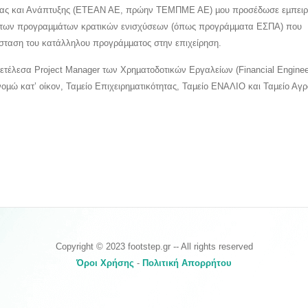
ότητας και Ανάπτυξης (ΕΤΕΑΝ ΑΕ, πρώην ΤΕΜΠΜΕ ΑΕ) µου προσέδωσε εµπειρ
ση των προγραµµάτων κρατικών ενισχύσεων (όπως προγράµµατα ΕΣΠΑ) που
ύσταση του κατάλληλου προγράµµατος στην επιχείρηση.
ετέλεσα Project Manager των Χρηµατοδοτικών Εργαλείων (Financial Enginee
νοµώ κατ’ οίκον, Ταµείο Επιχειρηµατικότητας, Ταµείο ΕΝΑΛΙΟ και Ταµείο Αγρ
Copyright © 2023 footstep.gr -- All rights reserved
Όροι Χρήσης
-
Πολιτική Απορρήτου